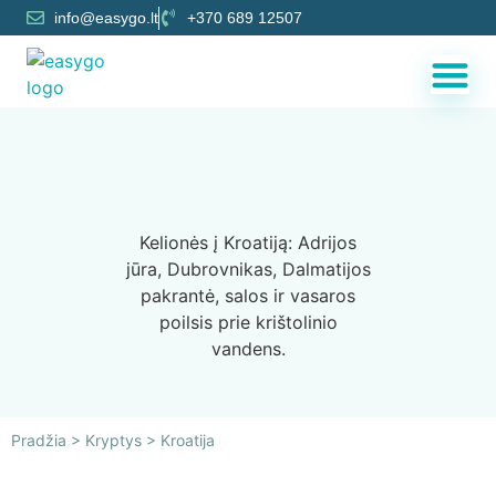
info@easygo.lt
+370 689 12507
Kelionės į Kroatiją: Adrijos
jūra, Dubrovnikas, Dalmatijos
pakrantė, salos ir vasaros
poilsis prie krištolinio
vandens.
Pradžia
>
Kryptys
>
Kroatija