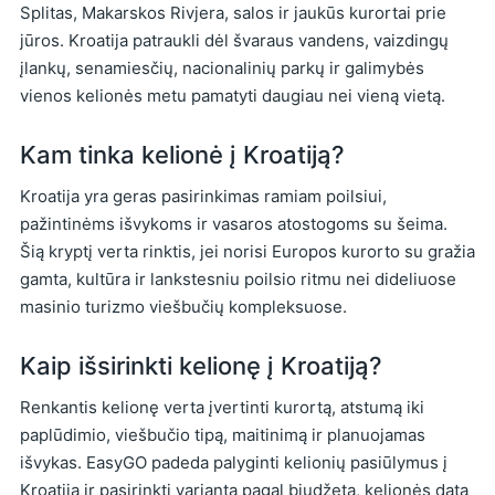
Splitas, Makarskos Rivjera, salos ir jaukūs kurortai prie
jūros. Kroatija patraukli dėl švaraus vandens, vaizdingų
įlankų, senamiesčių, nacionalinių parkų ir galimybės
vienos kelionės metu pamatyti daugiau nei vieną vietą.
Kam tinka kelionė į Kroatiją?
Kroatija yra geras pasirinkimas ramiam poilsiui,
pažintinėms išvykoms ir vasaros atostogoms su šeima.
Šią kryptį verta rinktis, jei norisi Europos kurorto su gražia
gamta, kultūra ir lankstesniu poilsio ritmu nei dideliuose
masinio turizmo viešbučių kompleksuose.
Kaip išsirinkti kelionę į Kroatiją?
Renkantis kelionę verta įvertinti kurortą, atstumą iki
paplūdimio, viešbučio tipą, maitinimą ir planuojamas
išvykas. EasyGO padeda palyginti kelionių pasiūlymus į
Kroatiją ir pasirinkti variantą pagal biudžetą, kelionės datą