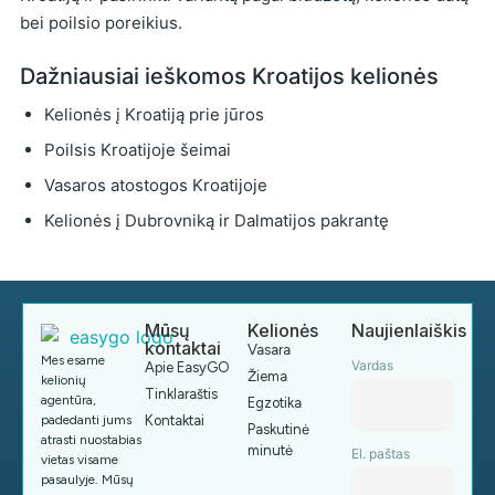
bei poilsio poreikius.
Dažniausiai ieškomos Kroatijos kelionės
Kelionės į Kroatiją prie jūros
Poilsis Kroatijoje šeimai
Vasaros atostogos Kroatijoje
Kelionės į Dubrovniką ir Dalmatijos pakrantę
Mūsų
Kelionės
Naujienlaiškis
kontaktai
Vasara
Mes esame
Vardas
Apie EasyGO
Žiema
kelionių
Tinklaraštis
agentūra,
Egzotika
padedanti jums
Kontaktai
Paskutinė
atrasti nuostabias
minutė
El. paštas
vietas visame
pasaulyje. Mūsų