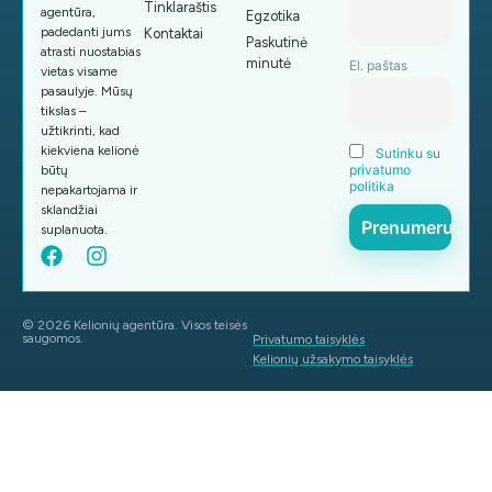
Tinklaraštis
agentūra,
Egzotika
padedanti jums
Kontaktai
Paskutinė
atrasti nuostabias
minutė
El. paštas
vietas visame
pasaulyje. Mūsų
tikslas –
užtikrinti, kad
kiekviena kelionė
Sutinku su
privatumo
būtų
politika
nepakartojama ir
sklandžiai
suplanuota.
© 2026 Kelionių agentūra. Visos teisės
saugomos.
Privatumo taisyklės
Kelionių užsakymo taisyklės