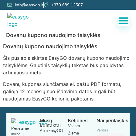
info@easygo.lt
+370 689 12507
Dovanų kupono naudojimo taisyklės
Dovanų kupono naudojimo taisyklės
Šis puslapis skirtas EasyGO dovanų kupono naudojimo
taisyklėms. Galutinis taisyklių tekstas bus papildytas
artimiausiu metu.
Dovanų kuponas siunčiamas el. paštu PDF formatu,
galioja 12 mėnesių nuo išdavimo datos ir gali būti
naudojamas EasyGO kelionių paketams.
Mūsų
Kelionės
Naujienlaiškis
kontaktai
Vasara
Mes esame
Vardas
Apie EasyGO
Žiema
kelionių