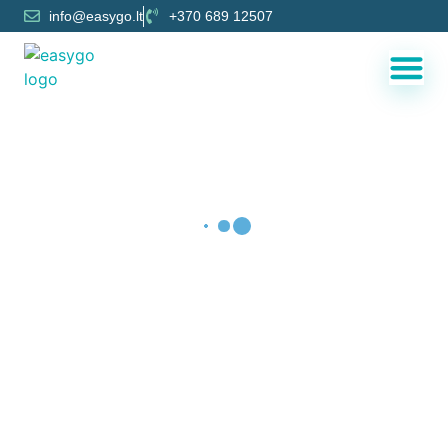
info@easygo.lt
+370 689 12507