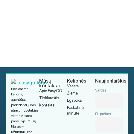
Mūsų
Kelionės
Naujienlaiškis
kontaktai
Vasara
Mes esame
Vardas
Apie EasyGO
Žiema
kelionių
Tinklaraštis
agentūra,
Egzotika
padedanti jums
Kontaktai
Paskutinė
atrasti nuostabias
minutė
El. paštas
vietas visame
pasaulyje. Mūsų
tikslas –
užtikrinti, kad