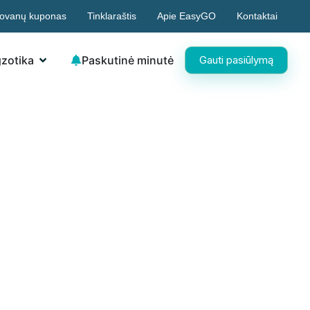
ovanų kuponas
Tinklaraštis
Apie EasyGO
Kontaktai
zotika
Paskutinė minutė
Gauti pasiūlymą