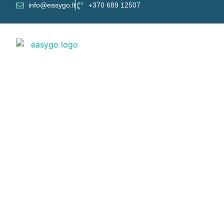
info@easygo.lt
+370 689 12507