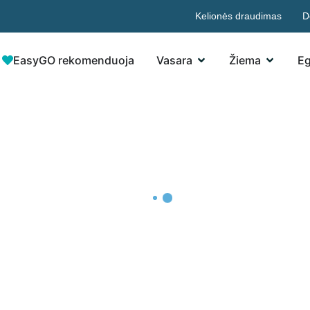
Kelionės draudimas
D
EasyGO rekomenduoja
Vasara
Žiema
Eg