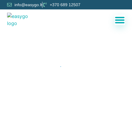
info@easygo.lt
+370 689 12507