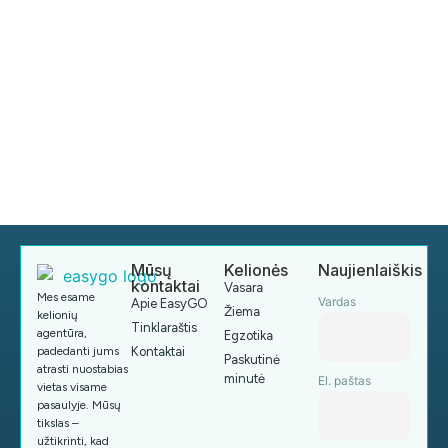
Mūsų
Kelionės
Naujienlaiškis
kontaktai
Vasara
Mes esame
Vardas
Apie EasyGO
Žiema
kelionių
Tinklaraštis
agentūra,
Egzotika
padedanti jums
Kontaktai
Paskutinė
atrasti nuostabias
minutė
El. paštas
vietas visame
pasaulyje. Mūsų
tikslas –
užtikrinti, kad