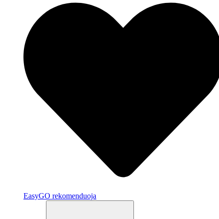
EasyGO rekomenduoja