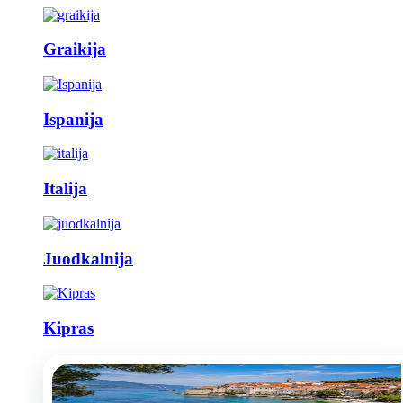
Graikija
Ispanija
Italija
Juodkalnija
Kipras