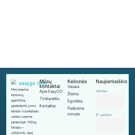
Mūsų
Kelionės
Naujienlaiškis
kontaktai
Vasara
Mes esame
Vardas
Apie EasyGO
Žiema
kelionių
Tinklaraštis
agentūra,
Egzotika
padedanti jums
Kontaktai
Paskutinė
atrasti nuostabias
minutė
El. paštas
vietas visame
pasaulyje. Mūsų
tikslas –
užtikrinti, kad