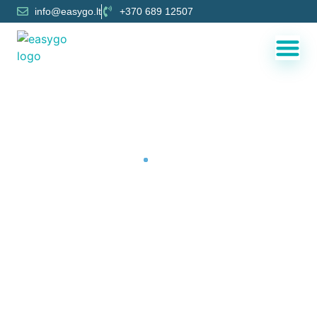
info@easygo.lt
+370 689 12507